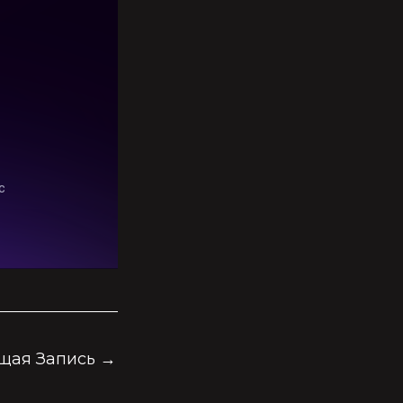
щая Запись
→