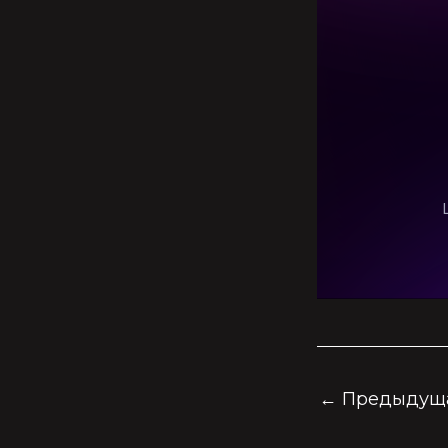
←
Предыдуща