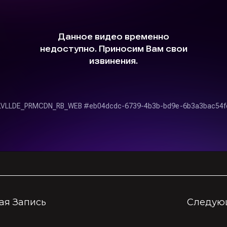
я Запись
Следую