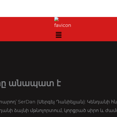
րը անապատ է
րող՝ SerDan (Սերգեյ Դանիելյան): Կենդանի հն
դանի ձայնի մթնոլորտում, կորցրած սիրո և ժա