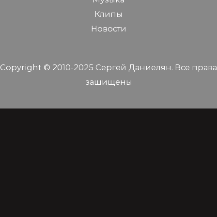
Клипы
Новости
Copyright © 2010-2025 Сергей Даниелян. Все права
защищены
En⏐Ру⏐Հայ