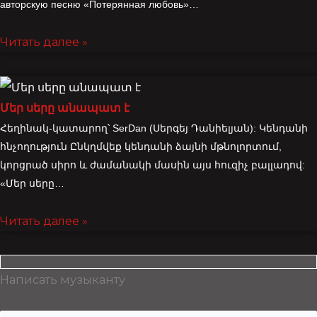
авторскую песню «Потерянная любовь»…
Читать далее »
Մեր սերը անապատ է
Հեղինակ-կատարող՝ SerDan (Սերգեյ Դանիելյան): Կենդանի
հնչողություն Ընկղմվեք կենդանի ձայնի մթնոլորտում,
կորցրած սիրո և ժամանակի մասին այս հուզիչ բալլադով:
«Մեր սերը…
Читать далее »
Написать музыканту