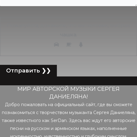
Пожалуйста, докажите, что вы человек, выбрав
чашка
.
МИР АВТОРСКОЙ МУЗЫКИ СЕРГЕЯ
ДАНИЕЛЯНА!
Добро пожаловать на официальный сайт, где вы сможете
познакомиться с творчеством музыканта Сергея Даниеляна,
также известного как SerDan. Здесь вас ждут его авторские
песни на русском и армянском языках, наполненные
искренностью, чувственностью и глубоким смыслом.