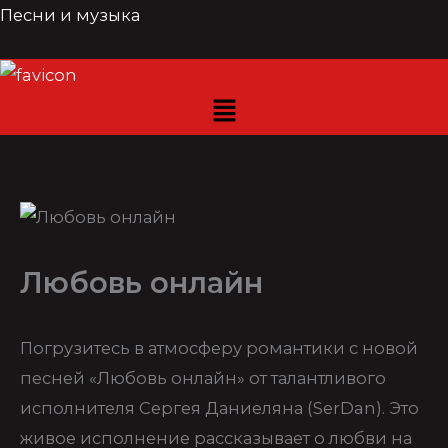
Перейти
Песни и музыка
к
содержимому
Любовь онлайн
Погрузитесь в атмосферу романтики с новой
песней «Любовь онлайн» от талантливого
исполнителя Сергея Даниеляна (SerDan). Это
живое исполнение рассказывает о любви на