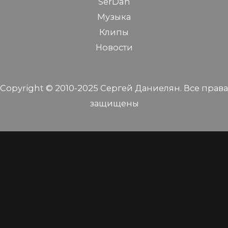
SerDan
Музыка
Клипы
Новости
Copyright © 2010-2025 Сергей Даниелян. Все права
защищены
En⏐Ру⏐Հայ