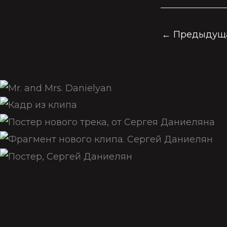
←
Предыдуща