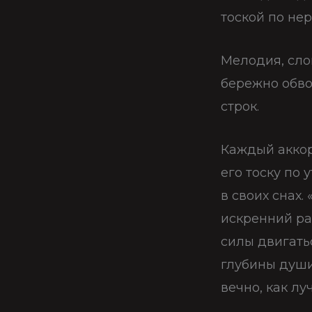
тоской по не
Мелодия, сло
бережно обво
строк.
Каждый аккор
его тоску по 
в своих снах. 
искренний ра
силы двигать
глубины души
вечно, как лу