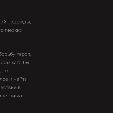
мой надежды,
ирических
орьбу героя,
браз хотя бы
, это
лое и найти
шествие в
ине живут