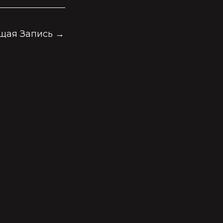
щая Запись
→