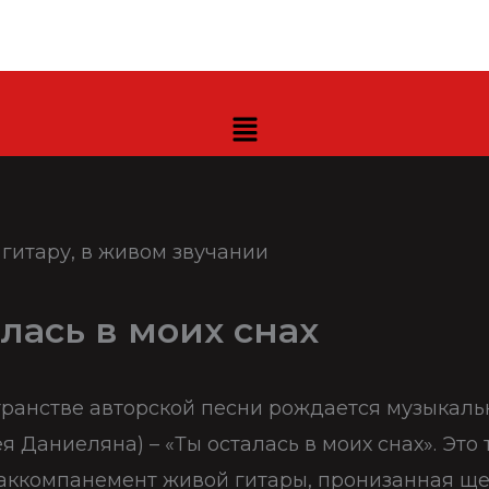
лась в моих снах
транстве авторской песни рождается музыкаль
я Даниеляна) – «Ты осталась в моих снах». Это
 аккомпанемент живой гитары, пронизанная 