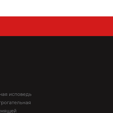
ная исповедь
 трогательная
щемящей