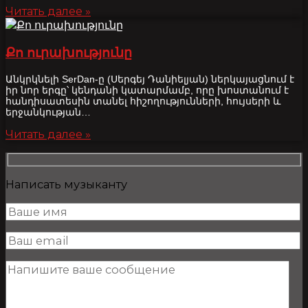
Читать далее »
Քո ուրախությունը
Անկրկնելի SerDan-ը (Սերգեյ Դանիելյան) ներկայացնում է
իր նոր երգը՝ կենդանի կատարմամբ, որը խոստանում է
հանդիսատեսին տանել հիշողությունների, հույսերի և
երջանկության…
Читать далее »
Написать музыканту