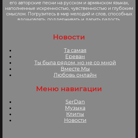
его авторские песни на русском и армянском языках,
наполненные искренностью, чувственностью и глубоким
смыслом. Погрузитесь в мир мелодий и слов, способных
вдохновлять, поддерживать и дарить радость.
Новости
Та самая
Ереван
Ты была рядом, но не со мной
Вместе Мы
Любовь онлайн
Меню навигации
SerDan
Музыка
Клипы
Новости