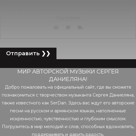
Пожалуйста, докажите, что вы человек, выбрав
грузовик
.
МИР АВТОРСКОЙ МУЗЫКИ СЕРГЕЯ
ДАНИЕЛЯНА!
Добро пожаловать на официальный сайт, где вы сможете
познакомиться с творчеством музыканта Сергея Даниеляна,
также известного как SerDan. Здесь вас ждут его авторские
песни на русском и армянском языках, наполненные
искренностью, чувственностью и глубоким смыслом.
Погрузитесь в мир мелодий и слов, способных вдохновлять,
поддерживать и дарить радость.