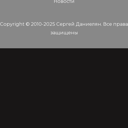
Новости
Copyright © 2010-2025 Сергей Даниелян. Все права
защищены
En⏐Ру⏐Հայ