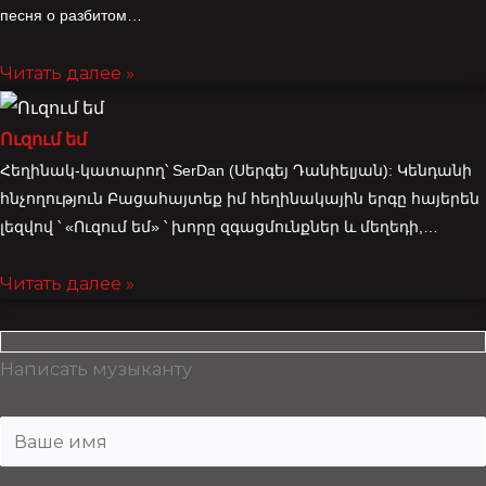
песня о разбитом…
Читать далее »
Ուզում եմ
Հեղինակ-կատարող՝ SerDan (Սերգեյ Դանիելյան): Կենդանի
հնչողություն Բացահայտեք իմ հեղինակային երգը հայերեն
լեզվով ՝ «Ուզում եմ» ՝ խորը զգացմունքներ և մեղեդի,…
Читать далее »
Написать музыканту