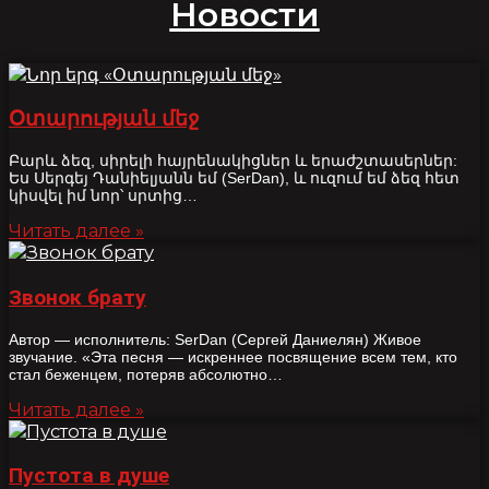
Новости
Օտարության մեջ
Բարև ձեզ, սիրելի հայրենակիցներ և երաժշտասերներ:
Ես Սերգեյ Դանիելյանն եմ (SerDan), և ուզում եմ ձեզ հետ
կիսվել իմ նոր՝ սրտից…
Читать далее »
Звонок брату
Автор — исполнитель: SerDan (Сергей Даниелян) Живое
звучание. «Эта песня — искреннее посвящение всем тем, кто
стал беженцем, потеряв абсолютно…
Читать далее »
Пустота в душе